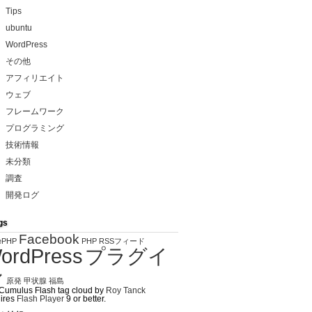
Tips
ubuntu
WordPress
その他
アフィリエイト
ウェブ
フレームワーク
プログラミング
技術情報
未分類
調査
開発ログ
gs
Facebook
ePHP
PHP
RSSフィード
ordPress
プラグイ
ン
原発
甲状腺
福島
Cumulus Flash tag cloud by
Roy Tanck
ires
Flash Player
9 or better.