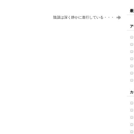
最
陰謀は深く静かに進行している・・・
ア
。
カ