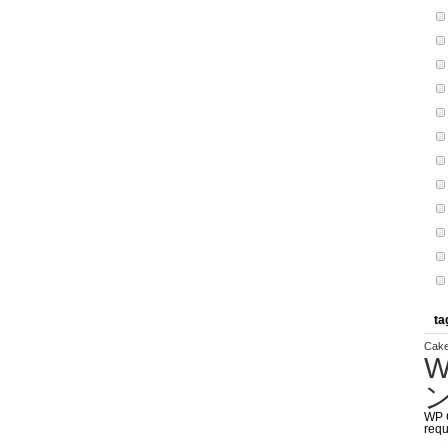
ta
Cak
W
WP 
requ