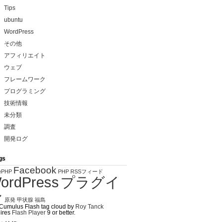
Tips
ubuntu
WordPress
その他
アフィリエイト
ウェブ
フレームワーク
プログラミング
技術情報
未分類
調査
開発ログ
gs
Facebook
ePHP
PHP
RSSフィード
ordPress
プラグイ
ン
原発
甲状腺
福島
Cumulus Flash tag cloud by
Roy Tanck
ires
Flash Player
9 or better.